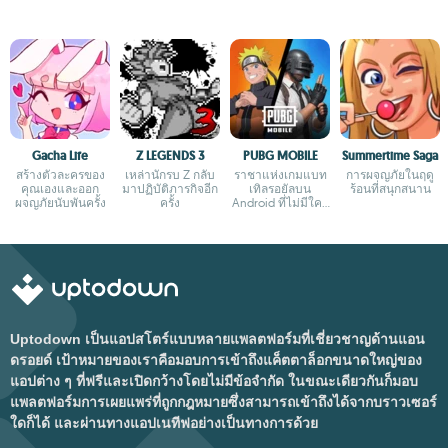
Gacha Life
Z LEGENDS 3
PUBG MOBILE
Summertime Saga
สร้างตัวละครของ
เหล่านักรบ Z กลับ
ราชาแห่งเกมแบท
การผจญภัยในฤดู
คุณเองและออก
มาปฏิบัติภารกิจอีก
เทิลรอยัลบน
ร้อนที่สนุกสนาน
ผจญภัยนับพันครั้ง
ครั้ง
Android ที่ไม่มีใคร
กล้าเถียง
Uptodown เป็นแอปสโตร์แบบหลายแพลตฟอร์มที่เชี่ยวชาญด้านแอน
ดรอยด์ เป้าหมายของเราคือมอบการเข้าถึงแค็ตตาล็อกขนาดใหญ่ของ
แอปต่าง ๆ ที่ฟรีและเปิดกว้างโดยไม่มีข้อจำกัด ในขณะเดียวกันก็มอบ
แพลตฟอร์มการเผยแพร่ที่ถูกกฎหมายซึ่งสามารถเข้าถึงได้จากบราวเซอร์
ใดก็ได้ และผ่านทางแอปเนทีฟอย่างเป็นทางการด้วย