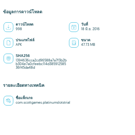
ข้อมูลการดาวน์โหลด
ดาวน์โหลด
วันที่
998
18 มิ.ย. 2016
ประเภทไฟล์
ขนาด
APK
47.73 MB
SHA256
1394636cca2cd96588a7a7f3b2b
b304e7a0cfeebc114d385912585
36f45da48d
รายละเอียดทางเทคนิค
ชื่อแพ็กเกจ
com.scottgames.platinumslotstrial