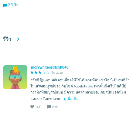
2 รีวิว
รีวิว
angrywhiteostrich11048
ใน 2020
สวัสดี 🥰 แอปพลิเคชันนี้พอให้ใช้ได้ ตามที่ฉันเข้าใจ นี่เป็นรุ่นที่ยัง
ไม่เสร็จสมบูรณ์ของเว็บไซต์ Topslots.pro เท่านั้นซึ่งเว็บไซต์นี้มี
กราฟิกที่สมบูรณ์แบบ มีความหลากหลายของเกมสปินยอดนิยม
และรางวัลมากมาย...
ดูเพิ่มเติม
ไลค์
ตอบ