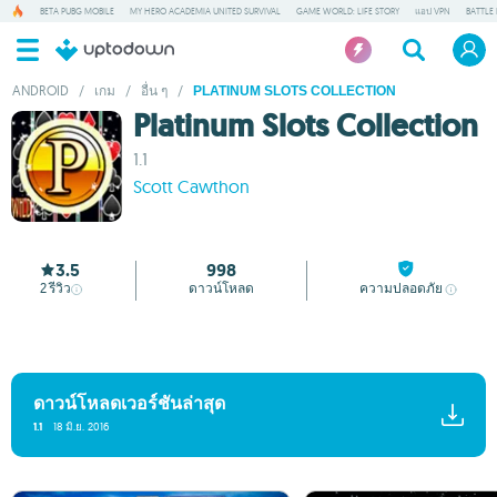
BETA PUBG MOBILE
MY HERO ACADEMIA UNITED SURVIVAL
GAME WORLD: LIFE STORY
แอป VPN
BATTLE
ANDROID
/
เกม
/
อื่น ๆ
/
PLATINUM SLOTS COLLECTION
Platinum Slots Collection
1.1
Scott Cawthon
3.5
998
2
รีวิว
ดาวน์โหลด
ความปลอดภัย
ดาวน์โหลดเวอร์ชันล่าสุด
1.1
18 มิ.ย. 2016